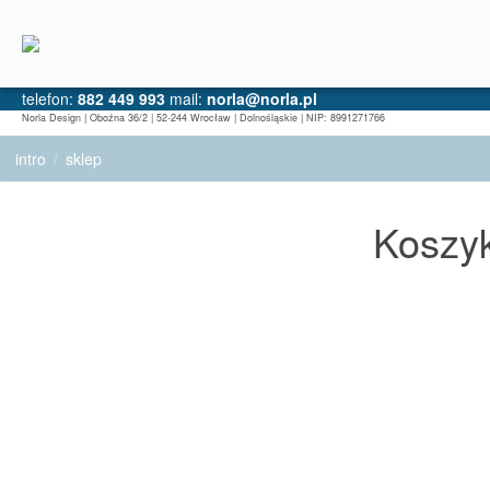
telefon:
882 449 993
mail:
norla@norla.pl
Norla Design | Oboźna 36/2 | 52-244 Wrocław | Dolnośląskie | NIP: 8991271766
intro
sklep
Koszy