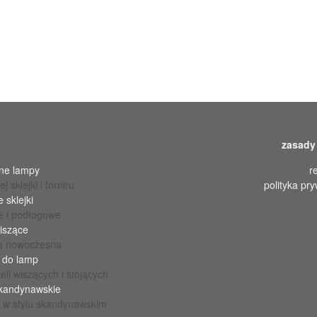
zasady
ne lampy
r
ej sklejki i forniru
polityka pr
 sklejki
e i podłogowe
iszące
ja nowoczesna
 do lamp
li wiszących i stojących
kandynawskie
 w stylu skandynawskim