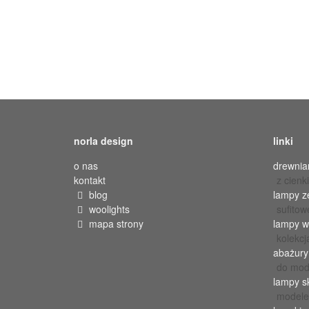
norla design
linki
o nas
drewnia
kontakt
z cienki
blog
lampy ze
woolights
sufitow
mapa strony
lampy w
kolekc
abażury
do mode
lampy s
modele