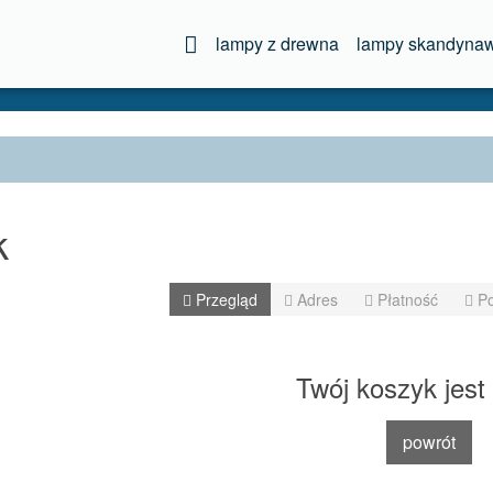
lampy z drewna
lampy skandynaw
k
Przegląd
Adres
Płatność
Po
Twój koszyk jest 
powrót