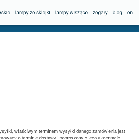
skie
lampy ze sklejki
lampy wiszące
zegary
blog
en
 wysyłki, właściwym terminem wysyłki danego zamówienia jest
rmowany o terminie dostawy i poproszony o jego akceptację.