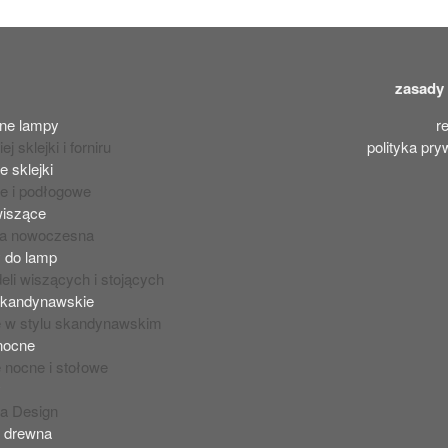
zasady
ne lampy
r
ej sklejki i forniru
polityka pry
e sklejki
we i podłogowe
wiszące
ja nowoczesna
 do lamp
eli wiszących i stojących
skandynawskie
 w stylu skandynawskim
nocne
 nocne i stołowe
y
la Design
 drewna