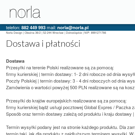
telefon:
882 449 993
mail:
norla@norla.pl
Norla Design | Oboźna 36/2 | 52-244 Wrocław | Dolnośląskie | NIP: 8991271766
Dostawa i płatności
Dostawa
Przesyłki na terenie Polski realizowane są za pomocą:
firmy kurierskiej | termin dostawy: 1- 2 dni robocze od dnia wysył
Poczty Polskiej | termin dostawy: 3 - 4 dni roboczych od dnia wys
Zamówienia o wartości powyżej 500 PLN realizowane są na koszt
Przesyłki do krajów europejskich realizowane są za pomocą:
firmy kurierskiej bądź usługi pocztowej Global Expres / Paczka 
Sposób oraz termin dostawy zależą od produktu i kraju dostawy |
Termin wysyłki podany jest na stronie każdego produktu. Dla za
termin taki, jak dla produktu z najdłuższym terminem wysyłki. 