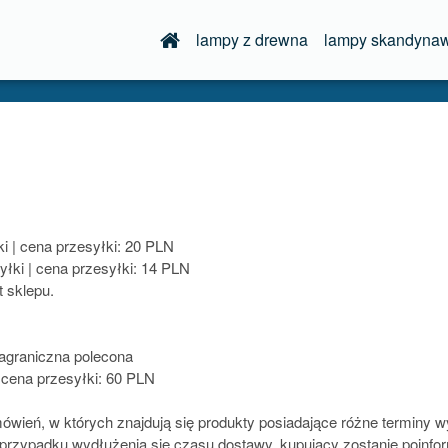
lampy z drewna
lampy skandynaw
ki | cena przesyłki: 20 PLN
yłki | cena przesyłki: 14 PLN
 sklepu.
zagraniczna polecona
 cena przesyłki: 60 PLN
mówień, w których znajdują się produkty posiadające różne terminy
W przypadku wydłużenia się czasu dostawy, kupujący zostanie poinfo