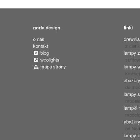
norla design
linki
o nas
drewnia
kontakt
z cienki
blog
lampy z
woolights
sufito
mapa strony
lampy 
kolekc
abażury
do mod
lampy 
modele
lampki 
modele
abażur
od Nor
lampy z