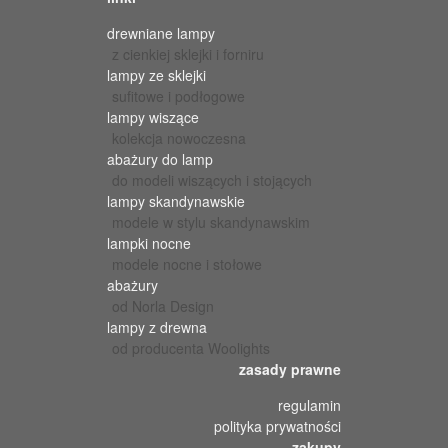
drewniane lampy
z cienkiej sklejki i forniru
lampy ze sklejki
sufitowe i podłogowe
lampy wiszące
kolekcja nowoczesna
abażury do lamp
do modeli wiszących i stojących
lampy skandynawskie
modele w stylu skandynawskim
lampki nocne
modele nocne i stołowe
abażury
od Norla Design
lampy z drewna
od producenta Woolights
zasady prawne
regulamin
polityka prywatności
zakupy