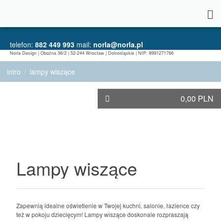
telefon:
882 449 993
mail:
norla@norla.pl
Norla Design | Oboźna 36/2 | 52-244 Wrocław | Dolnośląskie | NIP: 8991271766
intro
lampy wiszące
0,00 PLN
Lampy wiszące
Zapewnią idealne oświetlenie w Twojej kuchni, salonie, łazience czy
też w pokoju dziecięcym! Lampy wiszące doskonale rozpraszają