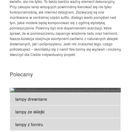
światło, ale nie tylko. To także bardzo ważny element dekoracyjny.
Przy zakupie lamp wiszących powinniśmy kierować się nie tylko
funkcjonalnością, ale również designem. Zazwyczaj są one
montowane w centralnej części sufitu, dlatego warto pomyśleć nad
tym, jakie modele będą komponować się z ogólną stylistyką
pomieszczenia. Powinny być one dopełnieniem aranżacji, które
sprawi, że w pomieszczeniu zapanuje wrażenie ładu oraz harmonii.
Nasza kolekcja obejmuje asortyment zarówno z naturalnych sklejek
drewnianych, jak i polipropylenu. Jeśli nie znalazłeś tego, czego
potrzebujesz – skontaktuj się z nami! Nie boimy się wyzwań i możemy
stworzyć dla Ciebie indywidualny projekt.
Polecamy
lampy drewniane
Lampa wisząca Stripes N° 2
lampy ze sklejki
Wyjątkowa lampa wisząca wykonana ze 112
wąskich pasków cienkiej brzozowej sklejki. Lampa
lampy z forniru
do salonu oraz sypialni.