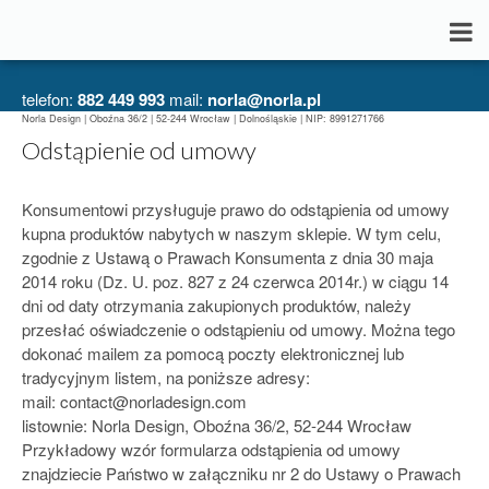
telefon:
882 449 993
mail:
norla@norla.pl
Norla Design | Oboźna 36/2 | 52-244 Wrocław | Dolnośląskie | NIP: 8991271766
Odstąpienie od umowy
Konsumentowi przysługuje prawo do odstąpienia od umowy
kupna produktów nabytych w naszym sklepie. W tym celu,
zgodnie z Ustawą o Prawach Konsumenta z dnia 30 maja
2014 roku (Dz. U. poz. 827 z 24 czerwca 2014r.) w ciągu 14
dni od daty otrzymania zakupionych produktów, należy
przesłać oświadczenie o odstąpieniu od umowy. Można tego
dokonać mailem za pomocą poczty elektronicznej lub
tradycyjnym listem, na poniższe adresy:
mail: contact@norladesign.com
listownie: Norla Design, Oboźna 36/2, 52-244 Wrocław
Przykładowy wzór formularza odstąpienia od umowy
znajdziecie Państwo w załączniku nr 2 do Ustawy o Prawach