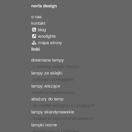
norla design
o nas
kontakt
blog
woolights
mapa strony
linki
drewniane lampy
z cienkiej sklejki i forniru
lampy ze sklejki
sufitowe i podłogowe
lampy wiszące
kolekcja nowoczesna
abażury do lamp
do modeli wiszących i stojących
lampy skandynawskie
modele w stylu skandynawskim
lampki nocne
modele nocne i stołowe