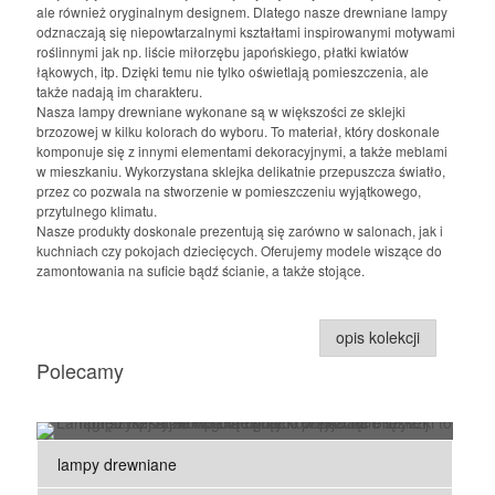
ale również oryginalnym designem. Dlatego nasze drewniane lampy
odznaczają się niepowtarzalnymi kształtami inspirowanymi motywami
roślinnymi jak np. liście miłorzębu japońskiego, płatki kwiatów
łąkowych, itp. Dzięki temu nie tylko oświetlają pomieszczenia, ale
także nadają im charakteru.
Nasza lampy drewniane wykonane są w większości ze sklejki
brzozowej w kilku kolorach do wyboru. To materiał, który doskonale
komponuje się z innymi elementami dekoracyjnymi, a także meblami
w mieszkaniu. Wykorzystana sklejka delikatnie przepuszcza światło,
przez co pozwala na stworzenie w pomieszczeniu wyjątkowego,
przytulnego klimatu.
Nasze produkty doskonale prezentują się zarówno w salonach, jak i
kuchniach czy pokojach dziecięcych. Oferujemy modele wiszące do
zamontowania na suficie bądź ścianie, a także stojące.
opis kolekcji
Polecamy
lampy drewniane