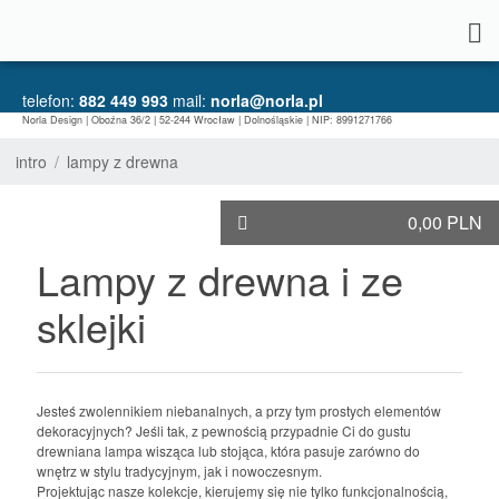
telefon:
882 449 993
mail:
norla@norla.pl
Norla Design | Oboźna 36/2 | 52-244 Wrocław | Dolnośląskie | NIP: 8991271766
intro
lampy z drewna
0,00 PLN
Lampy z drewna i ze
sklejki
Jesteś zwolennikiem niebanalnych, a przy tym prostych elementów
dekoracyjnych? Jeśli tak, z pewnością przypadnie Ci do gustu
drewniana lampa wisząca lub stojąca, która pasuje zarówno do
wnętrz w stylu tradycyjnym, jak i nowoczesnym.
Projektując nasze kolekcje, kierujemy się nie tylko funkcjonalnością,