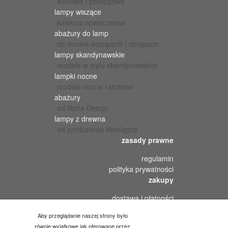
sufitowe i podłogowe
lampy wiszące
kolekcja nowoczesna
abażury do lamp
do modeli wiszących i stojących
lampy skandynawskie
modele w stylu skandynawskim
lampki nocne
modele nocne i stołowe
abażury
od Norla Design
lampy z drewna
od producenta Woolights
zasady prawne
regulamin
polityka prywatności
zakupy
dostawa i płatności
odstąpienie od umowy
Aby przeglądanie naszej strony było
reklamacje i zwroty
równie wyjątkowe jak oferowane przez