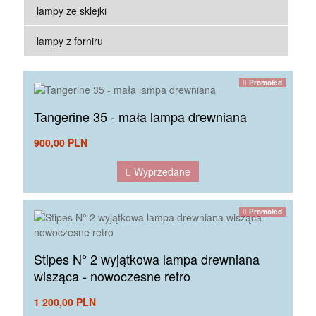
Lampa drewniana Aiko
lampy ze sklejki
Lampa szyszka. Doskonałe proporcje, naturalne
materiały i kształt nawiązujący do zamkniętej
lampy z forniru
szyszki. Lampa pięknie wygląda zarówno w nocy
przy włączonym świetle jak i w dzień gdy nie
świeci ale uwodzi swoim kształtem.
Promoted
Tangerine 35 - mała lampa drewniana
900,00 PLN
Wyprzedane
Promoted
Stipes N° 2 wyjątkowa lampa drewniana
wisząca - nowoczesne retro
1 200,00 PLN