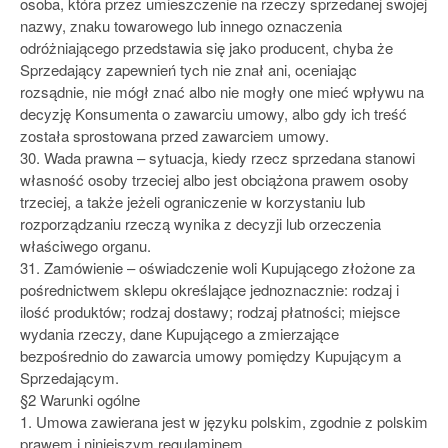
osoba, która przez umieszczenie na rzeczy sprzedanej swojej
nazwy, znaku towarowego lub innego oznaczenia
odróżniającego przedstawia się jako producent, chyba że
Sprzedający zapewnień tych nie znał ani, oceniając
rozsądnie, nie mógł znać albo nie mogły one mieć wpływu na
decyzję Konsumenta o zawarciu umowy, albo gdy ich treść
została sprostowana przed zawarciem umowy.
30. Wada prawna – sytuacja, kiedy rzecz sprzedana stanowi
własność osoby trzeciej albo jest obciążona prawem osoby
trzeciej, a także jeżeli ograniczenie w korzystaniu lub
rozporządzaniu rzeczą wynika z decyzji lub orzeczenia
właściwego organu.
31. Zamówienie – oświadczenie woli Kupującego złożone za
pośrednictwem sklepu określające jednoznacznie: rodzaj i
ilość produktów; rodzaj dostawy; rodzaj płatności; miejsce
wydania rzeczy, dane Kupującego a zmierzające
bezpośrednio do zawarcia umowy pomiędzy Kupującym a
Sprzedającym.
§2 Warunki ogólne
1. Umowa zawierana jest w języku polskim, zgodnie z polskim
prawem i niniejszym regulaminem.