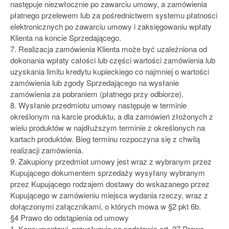
następuje niezwłocznie po zawarciu umowy, a zamówienia
płatnego przelewem lub za pośrednictwem systemu płatności
elektronicznych po zawarciu umowy i zaksięgowaniu wpłaty
Klienta na koncie Sprzedającego.
7. Realizacja zamówienia Klienta może być uzależniona od
dokonania wpłaty całości lub części wartości zamówienia lub
uzyskania limitu kredytu kupieckiego co najmniej o wartości
zamówienia lub zgody Sprzedającego na wysłanie
zamówienia za pobraniem (płatnego przy odbiorze).
8. Wysłanie przedmiotu umowy następuje w terminie
określonym na karcie produktu, a dla zamówień złożonych z
wielu produktów w najdłuższym terminie z określonych na
kartach produktów. Bieg terminu rozpoczyna się z chwilą
realizacji zamówienia.
9. Zakupiony przedmiot umowy jest wraz z wybranym przez
Kupującego dokumentem sprzedaży wysyłany wybranym
przez Kupującego rodzajem dostawy do wskazanego przez
Kupującego w zamówieniu miejsca wydania rzeczy, wraz z
dołączonymi załącznikami, o których mowa w §2 pkt 6b.
§4 Prawo do odstąpienia od umowy
1. Konsumentowi, przysługuje na podstawie art. 27 Prawa