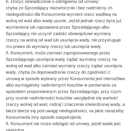
b. złożyć oświadczenie o odstąpieniu od umowy;
chyba że Sprzedający niezwłocznie i bez nadmierny ch
niedogodności dla Konsumenta wymieni rzecz wadliwą na
wolną od wad albo wadę usunie. Jeżeli jednak rzecz była już
wymieniona lub naprawiana przez Sprzedającego albo
Sprzedający nie uczynił zadość obowiązkowi wymiany
rzeczy na wolną od wad lub usunięcia wady, nie przysługuje
mu prawo do wymiany rzeczy lub usunięcia wady.
5. Konsument, może zamiast zaproponowanego przez
Sprzedającego usunięcia wady żądać wymiany rzeczy na
wolną od wad albo zamiast wymiany rzeczy żądać usunięcia
wady, chyba że doprowadzenie rzeczy do zgodności z
umową w sposób wybrany przez Konsumenta jest niemożliwe
albo wymagałoby nadmiernych kosztów w porównaniu ze
sposobem proponowanym przez Sprzedającego, przy czym
przy ocenie nadmierności kosztów uwzględnia się wartość
rzeczy wolnej od wad, rodzaj i znaczenie stwierdzonej wady, a
także bierze się pod uwagę niedogodności, na jakie narażałby
Konsumenta inny sposób zaspokojenia.
6. Konsument nie może odstąpić od umowy, jeżeli wada jest
nieistotna.