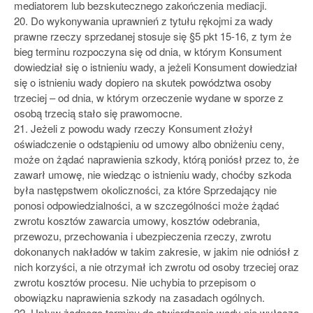
mediatorem lub bezskutecznego zakończenia mediacji.
20. Do wykonywania uprawnień z tytułu rękojmi za wady
prawne rzeczy sprzedanej stosuje się §5 pkt 15-16, z tym że
bieg terminu rozpoczyna się od dnia, w którym Konsument
dowiedział się o istnieniu wady, a jeżeli Konsument dowiedział
się o istnieniu wady dopiero na skutek powództwa osoby
trzeciej – od dnia, w którym orzeczenie wydane w sporze z
osobą trzecią stało się prawomocne.
21. Jeżeli z powodu wady rzeczy Konsument złożył
oświadczenie o odstąpieniu od umowy albo obniżeniu ceny,
może on żądać naprawienia szkody, którą poniósł przez to, że
zawarł umowę, nie wiedząc o istnieniu wady, choćby szkoda
była następstwem okoliczności, za które Sprzedający nie
ponosi odpowiedzialności, a w szczególności może żądać
zwrotu kosztów zawarcia umowy, kosztów odebrania,
przewozu, przechowania i ubezpieczenia rzeczy, zwrotu
dokonanych nakładów w takim zakresie, w jakim nie odniósł z
nich korzyści, a nie otrzymał ich zwrotu od osoby trzeciej oraz
zwrotu kosztów procesu. Nie uchybia to przepisom o
obowiązku naprawienia szkody na zasadach ogólnych.
22. Upływ żadnego terminu do stwierdzenia wady nie wyłącza