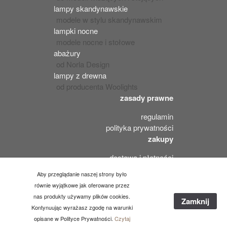
lampy skandynawskie
modele w stylu skandynawskim
lampki nocne
modele nocne i stołowe
abażury
od Norla Design
lampy z drewna
od producenta Woolights
zasady prawne
regulamin
polityka prywatności
zakupy
dostawa i płatności
odstąpienie od umowy
Aby przeglądanie naszej strony było
reklamacje i zwroty
równie wyjątkowe jak oferowane przez
nas produkty używamy plików cookies.
Zamknij
Kontynuując wyrażasz zgodę na warunki
opisane w Polityce Prywatności.
Czytaj