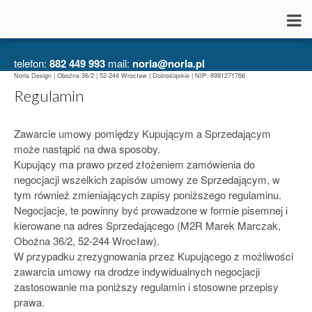
telefon:
882 449 993
mail:
norla@norla.pl
Norla Design | Oboźna 36/2 | 52-244 Wrocław | Dolnośląskie | NIP: 8991271766
Regulamin
Zawarcie umowy pomiędzy Kupującym a Sprzedającym
może nastąpić na dwa sposoby.
Kupujący ma prawo przed złożeniem zamówienia do
negocjacji wszelkich zapisów umowy ze Sprzedającym, w
tym również zmieniających zapisy poniższego regulaminu.
Negocjacje, te powinny być prowadzone w formie pisemnej i
kierowane na adres Sprzedającego (M2R Marek Marczak,
Oboźna 36/2, 52-244 Wrocław).
W przypadku zrezygnowania przez Kupującego z możliwości
zawarcia umowy na drodze indywidualnych negocjacji
zastosowanie ma poniższy regulamin i stosowne przepisy
prawa.