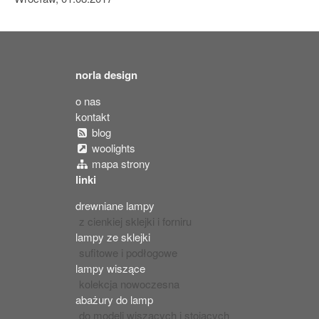
norla design
o nas
kontakt
blog
woolights
mapa strony
linki
drewniane lampy
z cienkiej sklejki i forniru
lampy ze sklejki
sufitowe i podłogowe
lampy wiszące
kolekcja nowoczesna
abażury do lamp
do modeli wiszących i stojących