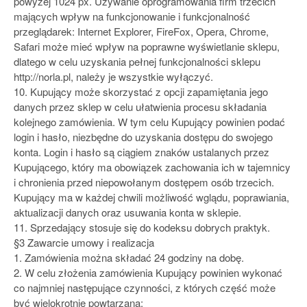
powyżej 1024 px. Używanie oprogramowania firm trzecich
mających wpływ na funkcjonowanie i funkcjonalność
przeglądarek: Internet Explorer, FireFox, Opera, Chrome,
Safari może mieć wpływ na poprawne wyświetlanie sklepu,
dlatego w celu uzyskania pełnej funkcjonalności sklepu
http://norla.pl, należy je wszystkie wyłączyć.
10. Kupujący może skorzystać z opcji zapamiętania jego
danych przez sklep w celu ułatwienia procesu składania
kolejnego zamówienia. W tym celu Kupujący powinien podać
login i hasło, niezbędne do uzyskania dostępu do swojego
konta. Login i hasło są ciągiem znaków ustalanych przez
Kupującego, który ma obowiązek zachowania ich w tajemnicy
i chronienia przed niepowołanym dostępem osób trzecich.
Kupujący ma w każdej chwili możliwość wglądu, poprawiania,
aktualizacji danych oraz usuwania konta w sklepie.
11. Sprzedający stosuje się do kodeksu dobrych praktyk.
§3 Zawarcie umowy i realizacja
1. Zamówienia można składać 24 godziny na dobę.
2. W celu złożenia zamówienia Kupujący powinien wykonać
co najmniej następujące czynności, z których część może
być wielokrotnie powtarzana: