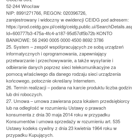
52-244 Wrocław
NIP: 8991271766, REGON: 020396726,
zarejestrowany i widoczny w ewidencji CEIDG pod adresem:
https://prod.ceidg.gov.pl/ceidg/ceidg.public.ui/SearchDetails.aspx
Id=600777b3-475a-4fc4-a187-95d57df5b72b KONTO
BANKOWE: 56 2490 0005 0000 4500 8692 3786
25. System – zespół współpracujących ze sobą urządzeń
informatycznych i oprogramowania, zapewniający
przetwarzanie i przechowywanie, a także wysyłanie i
odbieranie danych poprzez sieci telekomunikacyjne za
pomocą właściwego dla danego rodzaju sieci urządzenia
końcowego, potocznie określany Internetem.
26. Termin realizacji – podana na karcie produktu liczba godzin
lub dni roboczych.
27. Umowa – umowa zawierana poza lokalem przedsiębiorcy
lub na odległość w rozumieniu Ustawy o prawach
konsumenta z dnia 30 maja 2014 roku w przypadku
Konsumentów i umowa sprzedaży w rozumieniu art. 535
Ustawy kodeks cywilny z dnia 23 kwietnia 1964 roku w
przypadku Kupujących.